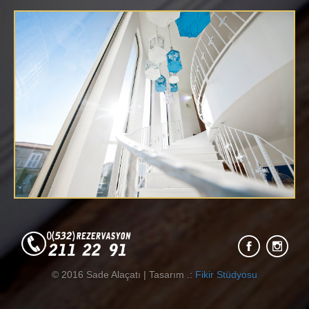
© 2016 Sade Alaçatı | Tasarım .:
Fikir Stüdyosu